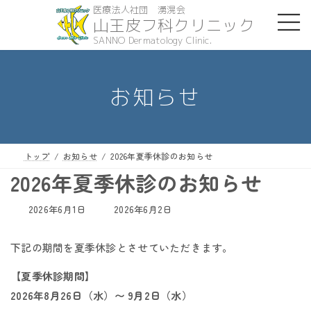
コ
ナ
山王皮フ科クリニック
ン
ビ
テ
ゲ
ン
ー
ツ
シ
お知らせ
へ
ョ
ス
ン
キ
に
ッ
移
トップ
お知らせ
2026年夏季休診のお知らせ
プ
動
2026年夏季休診のお知らせ
最
2026年6月1日
2026年6月2日
終
更
下記の期間を夏季休診とさせていただきます。
新
日
【夏季休診期間】
時
2026年8月26日（水）〜 9月2日（水）
: